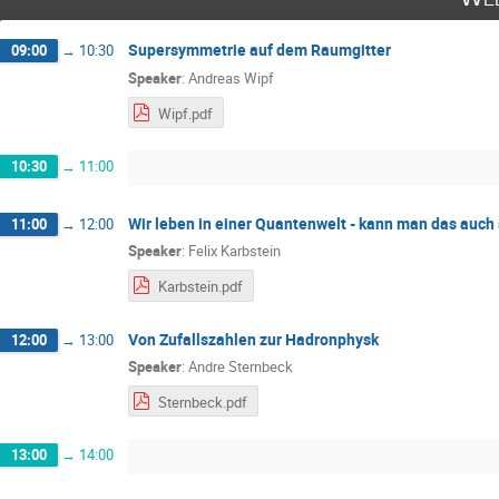
Supersymmetrie auf dem Raumgitter
09:00
→
10:30
Speaker
:
Andreas Wipf
Wipf.pdf
10:30
→
11:00
Wir leben in einer Quantenwelt - kann man das auch
11:00
→
12:00
Speaker
:
Felix Karbstein
Karbstein.pdf
Von Zufallszahlen zur Hadronphysk
12:00
→
13:00
Speaker
:
Andre Sternbeck
Sternbeck.pdf
13:00
→
14:00