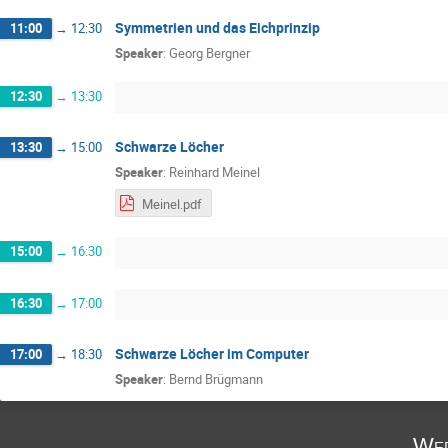
Symmetrien und das Eichprinzip
11:00
→
12:30
Speaker
:
Georg Bergner
12:30
→
13:30
Schwarze Löcher
13:30
→
15:00
Speaker
:
Reinhard Meinel
Meinel.pdf
15:00
→
16:30
16:30
→
17:00
Schwarze Löcher im Computer
17:00
→
18:30
Speaker
:
Bernd Brügmann
Wed