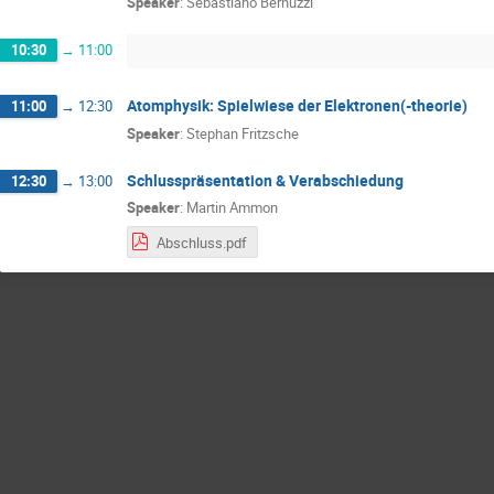
Speaker
:
Sebastiano Bernuzzi
10:30
→
11:00
Atomphysik: Spielwiese der Elektronen(-theorie)
11:00
→
12:30
Speaker
:
Stephan Fritzsche
Schlusspräsentation & Verabschiedung
12:30
→
13:00
Speaker
:
Martin Ammon
Abschluss.pdf