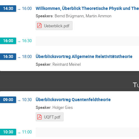
Willkommen, Überblick Theoretische Physik und Th
14:30
→
16:00
Speakers
:
Bernd Brügmann
,
Martin Ammon
Ueberblick.pdf
16:00
→
16:30
Überblicksvortrag Allgemeine Relativitätstheorie
16:30
→
18:00
Speaker
:
Reinhard Meinel
Tu
Überblicksvortrag Quantenfeldtheorie
09:00
→
10:30
Speaker
:
Holger Gies
UQFT.pdf
10:30
→
11:00