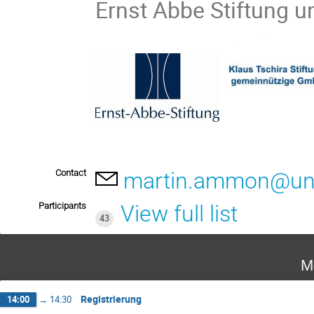
Ernst Abbe Stiftung un
Contact
martin.ammon@uni
Participants
View full list
43
M
Registrierung
14:00
→
14:30