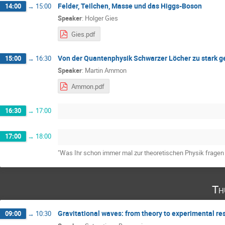
Felder, Teilchen, Masse und das Higgs-Boson
14:00
→
15:00
Speaker
:
Holger Gies
Gies.pdf
Von der Quantenphysik Schwarzer Löcher zu stark 
15:00
→
16:30
Speaker
:
Martin Ammon
Ammon.pdf
16:30
→
17:00
17:00
→
18:00
"Was Ihr schon immer mal zur theoretischen Physik fragen 
Th
Gravitational waves: from theory to experimental re
09:00
→
10:30