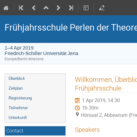
Frühjahrsschule Perlen der Theor
1–4 Apr 2019
Friedrich-Schiller Universität Jena
Europe/Berlin timezone
Event
Willkommen, Überbli
Überblick
menu
Frühjahrsschule
Zeitplan
Registrierung
1 Apr 2019, 14:30
1h 30m
Teilnehmer
Hörsaal 2, Abbeanum (Frie
Unterkunft
Speakers
Contact